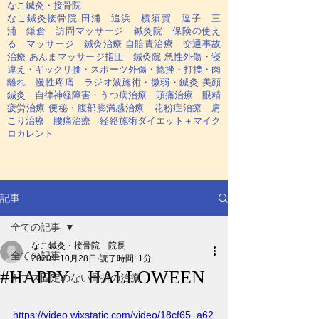
なこ鍼灸・接骨院
なこ鍼灸接骨院 田浦 追浜 横須賀 逗子 三
浦 鎌倉 訪問マッサージ 鍼灸院 保険の使え
る マッサージ 鍼灸治療 自賠責治療 交通事故
治療 あんまマッサージ指圧 鍼灸院 急性外傷・寝
違え・ギックリ腰・スポーツ外傷・捻挫・打撲・肉
離れ 慢性疼痛 ラジオ波施術・微弱・鍼灸 美顔
鍼灸 自律神経障害・うつ病治療 頭痛治療 眼精
疲労治療 便秘・腹部膨満感治療 花粉症治療 肩
こり治療 腰痛治療 経絡施術ダイエット＋マイク
ロカレント
記事
全ての記事
なこ鍼灸・接骨院 院長
全ての記事
2020年10月28日
読了時間: 1分
#HAPPY HALLOWEEN
ギプス固定のない骨折の治療
https://video.wixstatic.com/video/18cf65_a62