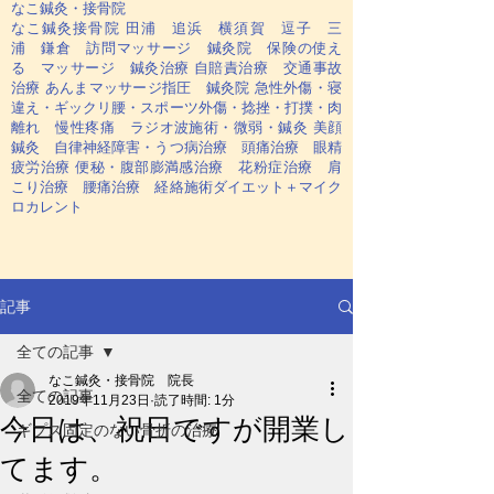
なこ鍼灸・接骨院
なこ鍼灸接骨院 田浦 追浜 横須賀 逗子 三
浦 鎌倉 訪問マッサージ 鍼灸院 保険の使え
る マッサージ 鍼灸治療 自賠責治療 交通事故
治療 あんまマッサージ指圧 鍼灸院 急性外傷・寝
違え・ギックリ腰・スポーツ外傷・捻挫・打撲・肉
離れ 慢性疼痛 ラジオ波施術・微弱・鍼灸 美顔
鍼灸 自律神経障害・うつ病治療 頭痛治療 眼精
疲労治療 便秘・腹部膨満感治療 花粉症治療 肩
こり治療 腰痛治療 経絡施術ダイエット＋マイク
ロカレント
記事
全ての記事
なこ鍼灸・接骨院 院長
全ての記事
2019年11月23日
読了時間: 1分
今日は、祝日ですが開業し
ギプス固定のない骨折の治療
てます。