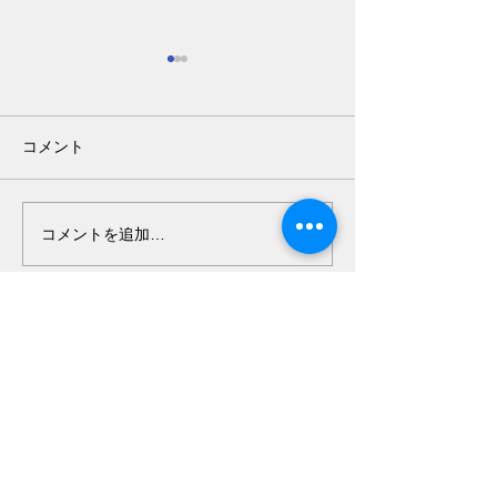
コメント
五月の妖気が悪さして
骨折の治療に血
コメントを追加…
交通事故
（自賠責）
労災